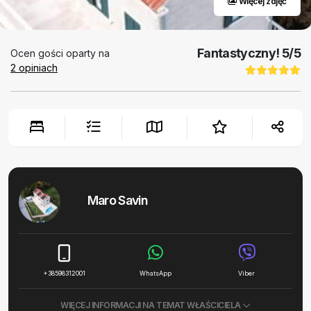
Więcej zdjęć
Fantastyczny!
5
/5
Ocen gości oparty na
2
opiniach
Maro Savin
+38598312001
WhatsApp
Viber
WIĘCEJ INFORMACJI NA TEMAT WŁAŚCICIELA