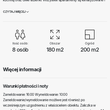
wyposażone w telewizor. Przed domem znajduje się piękny ogród i
parking. Plaża Monika znajduje się 3 km od willi, a miasto Molunat z
CZYTAJ WIĘCEJ
supermarketem i restauracją oddalone jest o zaledwie 10 minut.
Zwierzęta domowe na życzenie!
Ilość osób:
Obszar
Ogród
8 osób
180 m2
200 m2
Więcej informacji
Warunki płatności i noty
Zameldowanie: 16:00 Wymeldowanie: 10:00
Zameldowanie/wymeldowanie możliwe jest również po
wcześniejszym uzgodnieniu z właścicielem obiektu. Zaliczka w