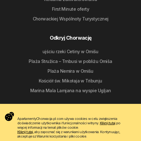
First Minute oferty
Chorwackiej Wspólnoty Turystycznej
Odkryj Chorwację
ujściu rzeki Cetiny w Omišu
Plaża Stružica – Trnbusi w pobliżu Omiša
Plaża Nemira w Omišu
Kościół św. Mikołaja w Tribunju
Marina Mala Lamjana na wyspie Ugljan
Śledź nas
ApartamentyChorwacja.pl.com używa cookies w celu zwiększenia
doświadczenie użytkownika i funkcjonalności witryny.
Kliknij tutaj
po
więcej informacji na temat plików cookie.
Kliknij tutaj
, aby zapoznać się z warunkami użytkowania. Kontynuując,
akceptujesz Warunki korzystania i pliki cookie.