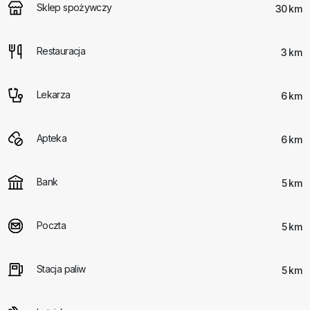
Sklep spożywczy
30 km
Restauracja
3 km
Lekarza
6 km
Apteka
6 km
Bank
5 km
Poczta
5 km
Stacja paliw
5 km