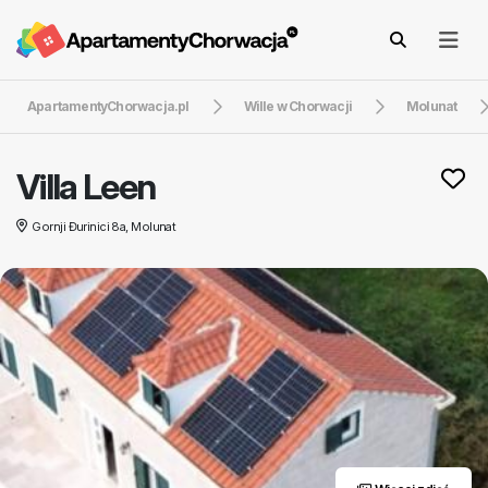
ApartamentyChorwacja.pl
Wille w Chorwacji
Molunat
Villa Leen
Gornji Đurinici 8a, Molunat