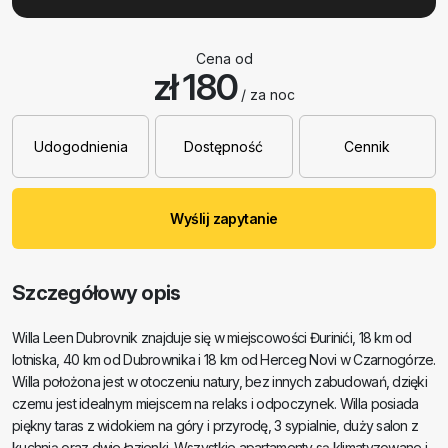
Cena od
zł 180
/ za noc
Udogodnienia
Dostępność
Cennik
Wyślij zapytanie
Szczegółowy opis
Willa Leen Dubrovnik znajduje się w miejscowości Đurinići, 18 km od
lotniska, 40 km od Dubrownika i 18 km od Herceg Novi w Czarnogórze.
Willa położona jest w otoczeniu natury, bez innych zabudowań, dzięki
czemu jest idealnym miejscem na relaks i odpoczynek. Willa posiada
piękny taras z widokiem na góry i przyrodę, 3 sypialnie, duży salon z
kuchnią oraz dwie łazienki. Wszystkie apartamenty są klimatyzowane i