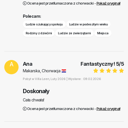
Ocena jest przetłumaczona z chorwacki -
Pokaż oryginał
Polecam:
Ludzie szukający spokoju
Ludzie w podeszłym wieku
Rodziny z dziećmi
Ludzie ze zwierzętami
Miejsca
A
Ana
Fantastyczny!
5
/
5
Makarska, Chorwacja
Pobyt w
Villa Leen
, Luty 2026 |
Wysłane : 09.02.2026
Doskonały
Cała chwała!
Ocena jest przetłumaczona z chorwacki -
Pokaż oryginał