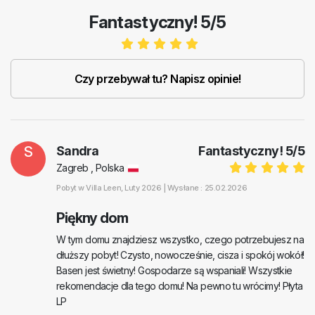
Fantastyczny! 5/5
Czy przebywał tu? Napisz opinie!
S
Sandra
Fantastyczny!
5
/
5
Zagreb , Polska
Pobyt w
Villa Leen
, Luty 2026 |
Wysłane : 25.02.2026
Piękny dom
W tym domu znajdziesz wszystko, czego potrzebujesz na
dłuższy pobyt! Czysto, nowocześnie, cisza i spokój wokół!
Basen jest świetny! Gospodarze są wspaniali! Wszystkie
rekomendacje dla tego domu! Na pewno tu wrócimy! Płyta
LP