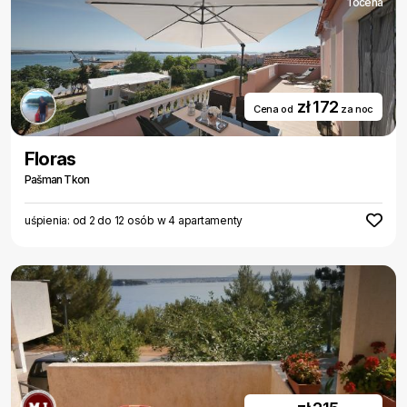
1 ocena
zł 172
Cena od
za noc
Floras
Pašman Tkon
uśpienia: od 2 do 12 osób w 4 apartamenty