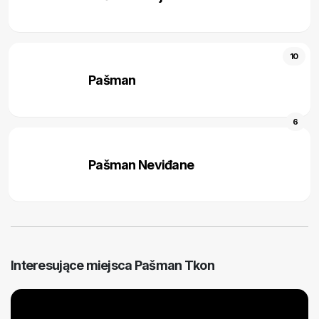
10
Pašman
6
Pašman Neviđane
Interesujące miejsca Pašman Tkon