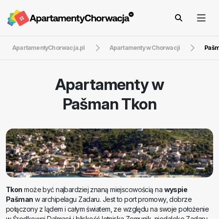
ApartamentyChorwacja.pl
Apartamenty w Chorwacji
Pašm
Apartamenty w
Pašman Tkon
Tkon
może być najbardziej znaną miejscowością na
wyspie
Pašman
w archipelagu Zadaru. Jest to port promowy, dobrze
połączony z lądem i całym światem, ze względu na swoje położenie
w Środkowej Dalmacji i bliskość lotniska Zemunik, niedaleko Zadaru.