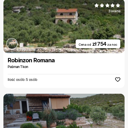
3 ocena
zł 754
Cena od
za noc
Robinzon Romana
Pašman Tkon
Ilość osób: 5 osób