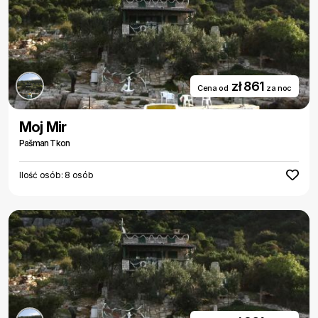
zł 861
Cena od
za noc
Moj Mir
Pašman Tkon
Ilość osób: 8 osób