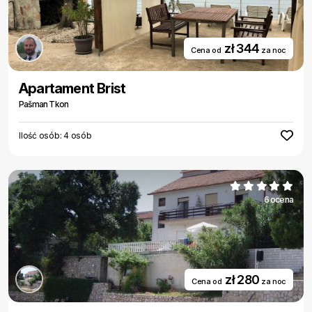
zł 344
Cena od
za noc
Apartament Brist
Pašman Tkon
Ilość osób: 4 osób
6 ocena
zł 280
Cena od
za noc