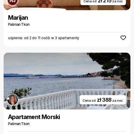
zł 215
Cena od
za noc
Marijan
Pašman Tkon
uśpienia: od 2 do 11 osób w 3 apartamenty
zł 388
Cena od
za noc
Apartament Morski
Pašman Tkon