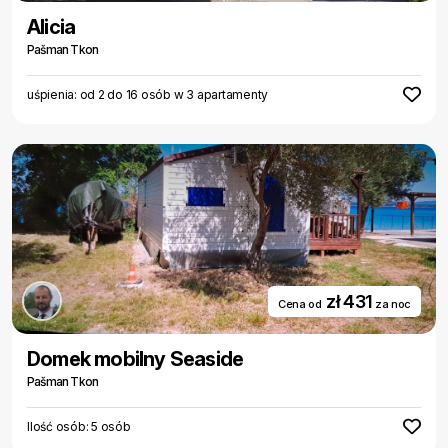
Alicia
Pašman Tkon
uśpienia: od 2 do 16 osób w 3 apartamenty
zł 431
Cena od
za noc
Domek mobilny Seaside
Pašman Tkon
Ilość osób: 5 osób