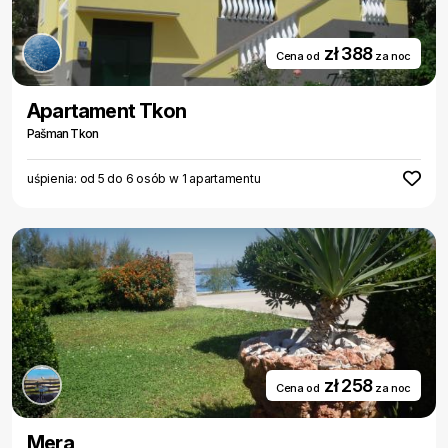
zł 388
Cena od
za noc
Apartament Tkon
Pašman Tkon
uśpienia: od 5 do 6 osób w 1 apartamentu
zł 258
Cena od
za noc
Mera