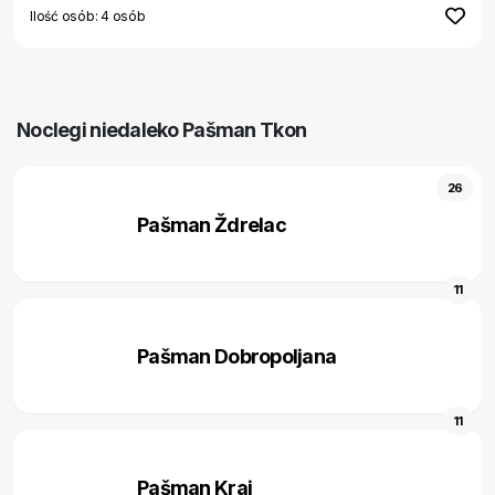
Ilość osób: 4 osób
Noclegi niedaleko Pašman Tkon
26
Pašman Ždrelac
11
Pašman Dobropoljana
11
Pašman Kraj