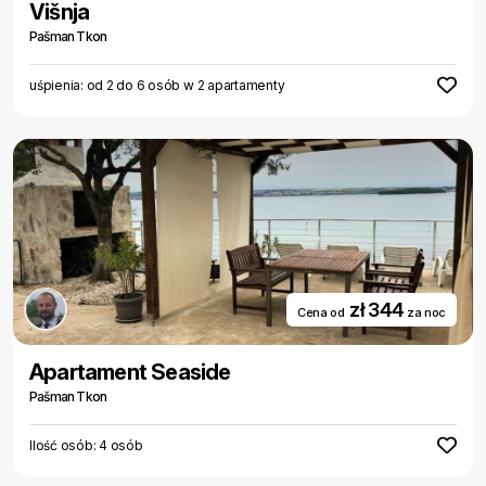
Višnja
Pašman Tkon
uśpienia: od 2 do 6 osób w 2 apartamenty
zł 344
Cena od
za noc
Apartament Seaside
Pašman Tkon
Ilość osób: 4 osób