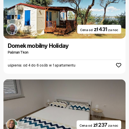
zł 431
Cena od
za noc
Domek mobilny Holiday
Pašman Tkon
uśpienia: od 4 do 6 osób w 1 apartamentu
zł 237
Cena od
za noc