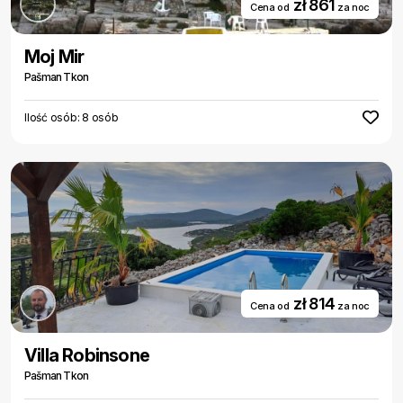
zł 861
Cena od
za noc
Moj Mir
Pašman Tkon
Ilość osób: 8 osób
zł 814
Cena od
za noc
Villa Robinsone
Pašman Tkon