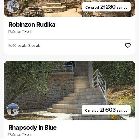
zł 280
Cena od
za noc
Robinzon Rudika
Pašman Tkon
Ilość osób: 2 osób
zł 603
Cena od
za noc
Rhapsody In Blue
Pašman Tkon