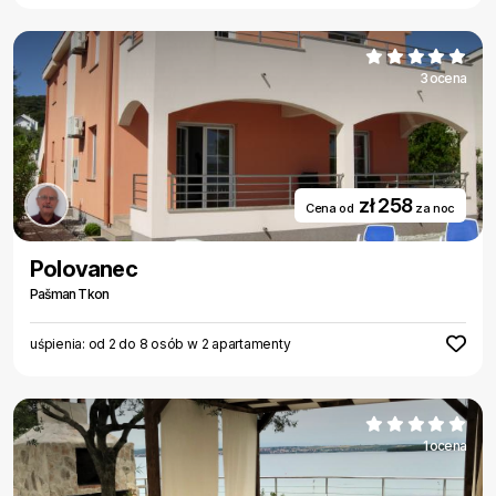
3 ocena
zł 258
Cena od
za noc
Polovanec
Pašman Tkon
uśpienia: od 2 do 8 osób w 2 apartamenty
1 ocena