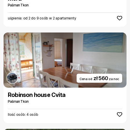
Pašman Tkon
uśpienia: od 2 do 9 osób w 2 apartamenty
zł 560
Cena od
za noc
Robinson house Cvita
Pašman Tkon
Ilość osób: 4 osób