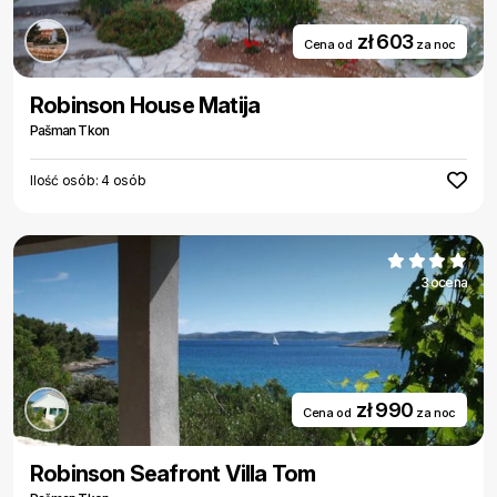
zł 603
Cena od
za noc
Robinson House Matija
Pašman Tkon
Ilość osób: 4 osób
3 ocena
zł 990
Cena od
za noc
Robinson Seafront Villa Tom