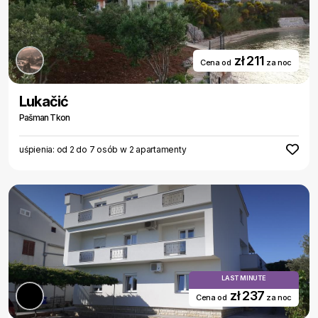
zł 211
Cena od
za noc
Lukačić
Pašman Tkon
uśpienia: od 2 do 7 osób w 2 apartamenty
LAST MINUTE
zł 237
Cena od
za noc