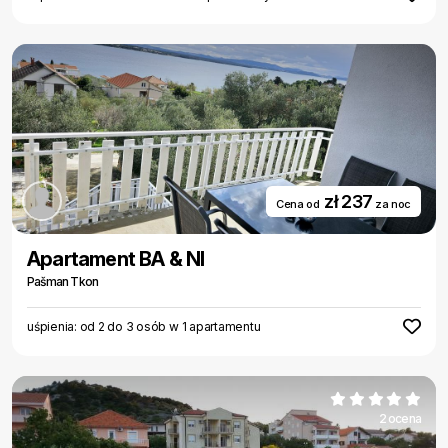
zł 237
Cena od
za noc
Apartament BA & NI
Pašman Tkon
uśpienia: od 2 do 3 osób w 1 apartamentu
2 ocena