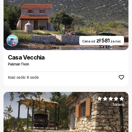
zł 581
Cena od
za noc
Casa Vecchia
Pašman Tkon
Ilość osób: 6 osób
1 ocena