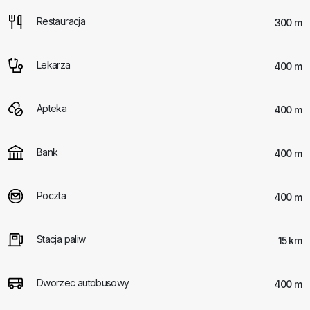
Restauracja
300 m
Lekarza
400 m
Apteka
400 m
Bank
400 m
Poczta
400 m
Stacja paliw
15 km
Dworzec autobusowy
400 m