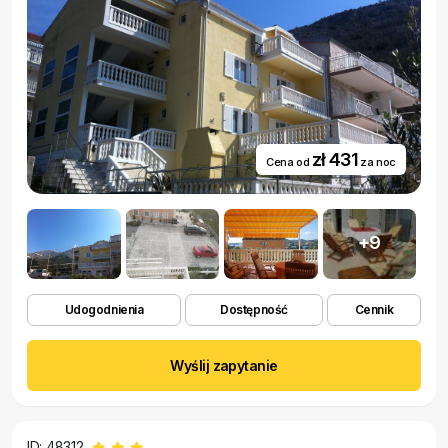
zł 431
Cena od
za noc
+9
Udogodnienia
Dostępność
Cennik
Wyślij zapytanie
ID: 48312