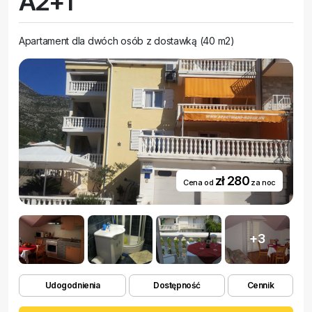
A2+1
Apartament dla dwóch osób z dostawką (40 m2)
zł 280
Cena od
za noc
+3
Udogodnienia
Dostępność
Cennik