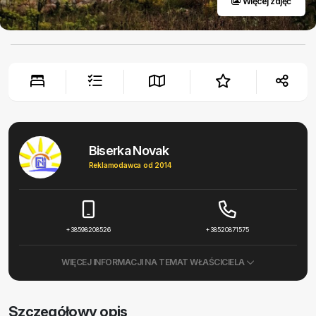
Więcej zdjęć
Biserka Novak
Reklamodawca od 2014
+38598208526
+38520871575
WIĘCEJ INFORMACJI NA TEMAT WŁAŚCICIELA
Szczegółowy opis