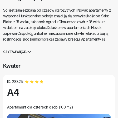
Sól jest zamieszkana od czasów starożytnych i Novak apartamenty z
wygodne i funkcjonalne pokoje znajdują się powyżej kościoła Saint
Blaise z 15 wieku, tuż obok ogrodu Ohmucevic dwór z 18 wieku z
widokiem na zatokę i otoke.Dolaskom w apartamentach Novak
zapewni Ci spokój, unikalne i niezapomniane chwile relaksu z bujną
roślinnością śródziemnomorską i zabawy brzegu. Apartamenty są
luksusowe, w pełni wyposażone z sauną, wanną i prysznicem z
hydromasażem yakuza, duży taras z kominkiem, ogrodzony parking.
CZYTAJ WIĘCEJ
Gościnni gospodarze Novak apartamenty czekają na was i czekamy
na Ciebie.
Kwater
ID: 28825
A4
Apartament dla czterech osób (100 m2)