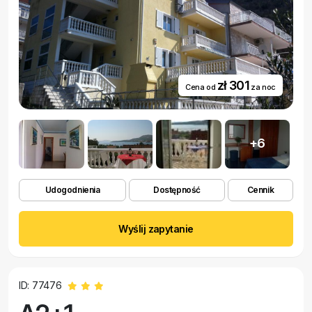
zł 301
Cena od
za noc
+6
Udogodnienia
Dostępność
Cennik
Wyślij zapytanie
ID: 77476