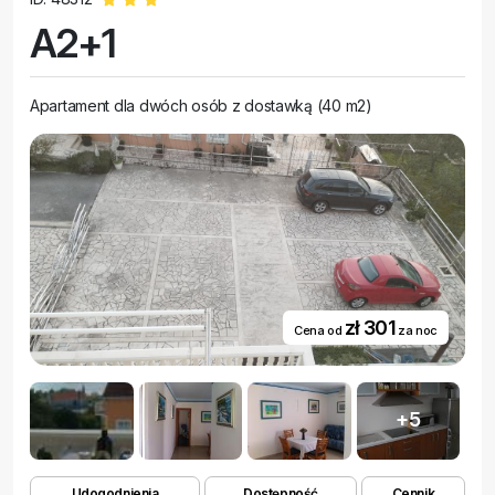
A2+1
Apartament dla dwóch osób z dostawką (40 m2)
zł 301
Cena od
za noc
+5
Udogodnienia
Dostępność
Cennik