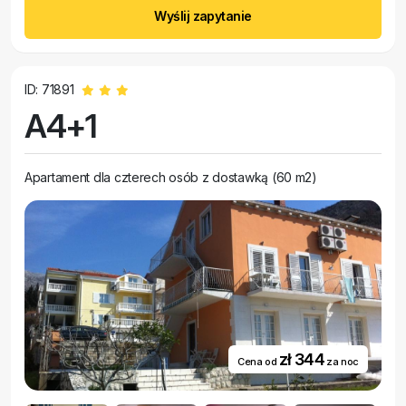
Wyślij zapytanie
ID: 71891
A4+1
Apartament dla czterech osób z dostawką (60 m2)
zł 344
Cena od
za noc