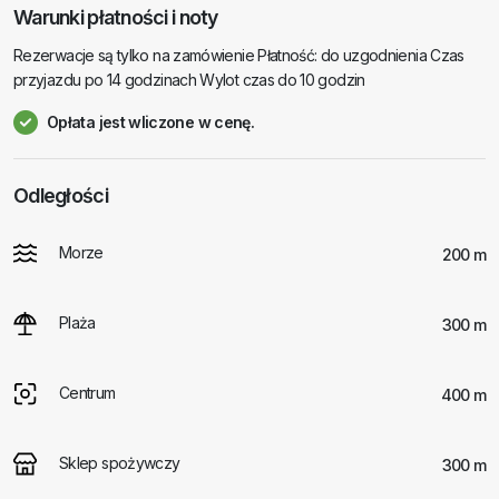
Warunki płatności i noty
Rezerwacje są tylko na zamówienie Płatność: do uzgodnienia Czas
przyjazdu po 14 godzinach Wylot czas do 10 godzin
Opłata jest wliczone w cenę.
Odległości
Morze
200 m
Plaża
300 m
Centrum
400 m
Sklep spożywczy
300 m