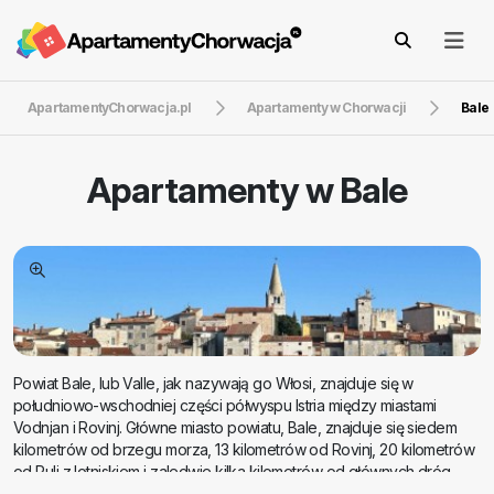
ApartamentyChorwacja.pl
Apartamenty w Chorwacji
Bale
Apartamenty w
Bale
Powiat Bale, lub Valle, jak nazywają go Włosi, znajduje się w
południowo-wschodniej części półwyspu Istria między miastami
Vodnjan i Rovinj. Główne miasto powiatu, Bale, znajduje się siedem
kilometrów od brzegu morza, 13 kilometrów od Rovinj, 20 kilometrów
od Puli z lotniskiem i zaledwie kilka kilometrów od głównych dróg
łączących Istrię ze Słowenią i resztą Chorwacji. Bale jest więc dobrze