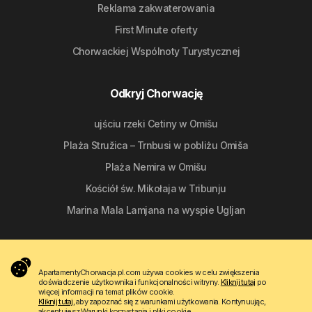
Reklama zakwaterowania
First Minute oferty
Chorwackiej Wspólnoty Turystycznej
Odkryj Chorwację
ujściu rzeki Cetiny w Omišu
Plaża Stružica – Trnbusi w pobliżu Omiša
Plaża Nemira w Omišu
Kościół św. Mikołaja w Tribunju
Marina Mala Lamjana na wyspie Ugljan
Śledź nas
ApartamentyChorwacja.pl.com używa cookies w celu zwiększenia
doświadczenie użytkownika i funkcjonalności witryny.
Kliknij tutaj
po
więcej informacji na temat plików cookie.
Kliknij tutaj
, aby zapoznać się z warunkami użytkowania. Kontynuując,
akceptujesz Warunki korzystania i pliki cookie.